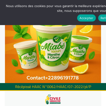
Nous utilisons des cookies pour vous garantir la meilleure expérienc
site, nous supposerons que vous 
Accepter
Ref
Récépissé HAAC N°0062/HAAC/07-2022/pl/P
Skip
to
content