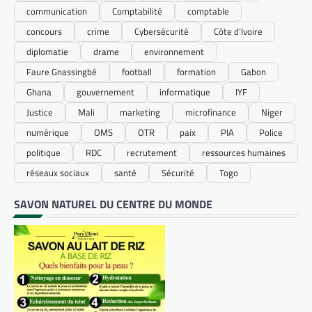
communication
Comptabilité
comptable
concours
crime
Cybersécurité
Côte d’Ivoire
diplomatie
drame
environnement
Faure Gnassingbé
football
formation
Gabon
Ghana
gouvernement
informatique
IYF
Justice
Mali
marketing
microfinance
Niger
numérique
OMS
OTR
paix
PIA
Police
politique
RDC
recrutement
ressources humaines
réseaux sociaux
santé
Sécurité
Togo
SAVON NATUREL DU CENTRE DU MONDE