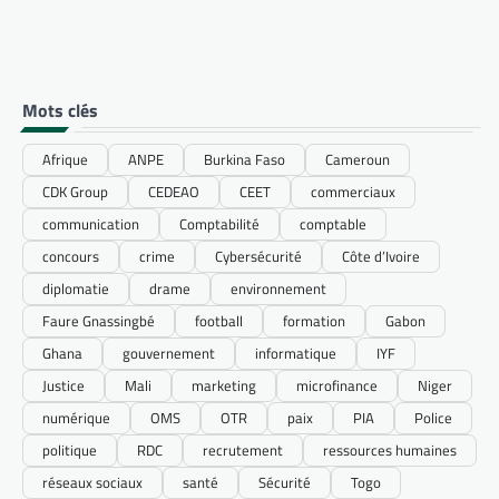
Mots clés
Afrique
ANPE
Burkina Faso
Cameroun
CDK Group
CEDEAO
CEET
commerciaux
communication
Comptabilité
comptable
concours
crime
Cybersécurité
Côte d’Ivoire
diplomatie
drame
environnement
Faure Gnassingbé
football
formation
Gabon
Ghana
gouvernement
informatique
IYF
Justice
Mali
marketing
microfinance
Niger
numérique
OMS
OTR
paix
PIA
Police
politique
RDC
recrutement
ressources humaines
réseaux sociaux
santé
Sécurité
Togo