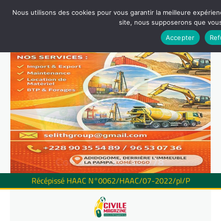
Nous utilisons des cookies pour vous garantir la meilleure expérienc
site, nous supposerons que vous 
Accepter
Ref
Récépissé HAAC N°0062/HAAC/07-2022/pl/P
Skip
to
content