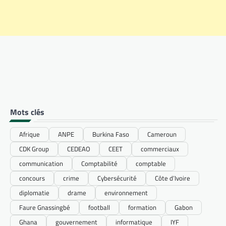
Mots clés
Afrique
ANPE
Burkina Faso
Cameroun
CDK Group
CEDEAO
CEET
commerciaux
communication
Comptabilité
comptable
concours
crime
Cybersécurité
Côte d’Ivoire
diplomatie
drame
environnement
Faure Gnassingbé
football
formation
Gabon
Ghana
gouvernement
informatique
IYF