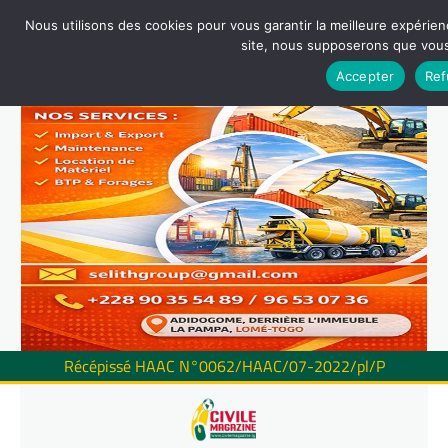
Nous utilisons des cookies pour vous garantir la meilleure expérienc
site, nous supposerons que vous 
Accepter
Ref
Récépissé HAAC N°0062/HAAC/07-2022/pl/P
Skip
to
content