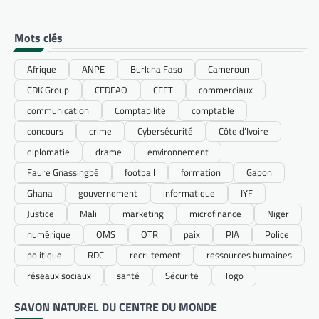
Mots clés
Afrique
ANPE
Burkina Faso
Cameroun
CDK Group
CEDEAO
CEET
commerciaux
communication
Comptabilité
comptable
concours
crime
Cybersécurité
Côte d’Ivoire
diplomatie
drame
environnement
Faure Gnassingbé
football
formation
Gabon
Ghana
gouvernement
informatique
IYF
Justice
Mali
marketing
microfinance
Niger
numérique
OMS
OTR
paix
PIA
Police
politique
RDC
recrutement
ressources humaines
réseaux sociaux
santé
Sécurité
Togo
SAVON NATUREL DU CENTRE DU MONDE