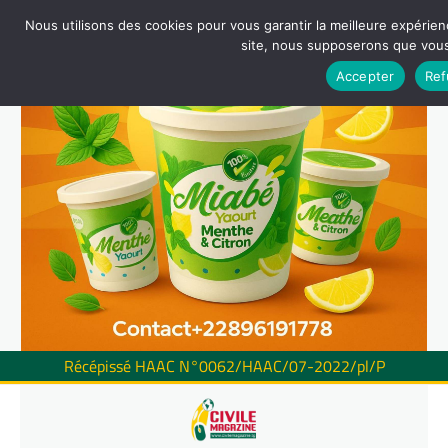
Nous utilisons des cookies pour vous garantir la meilleure expérienc
site, nous supposerons que vous 
Accepter
Ref
Récépissé HAAC N°0062/HAAC/07-2022/pl/P
Skip
to
content