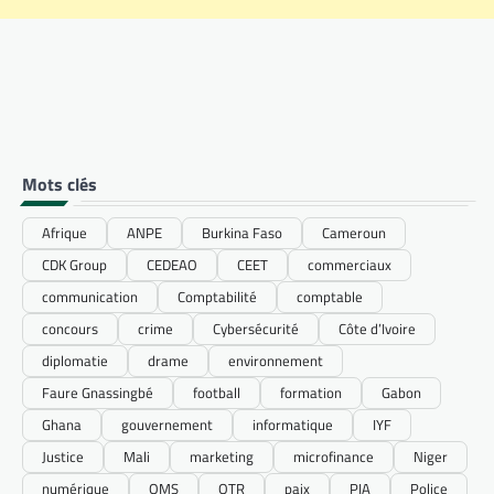
Mots clés
Afrique
ANPE
Burkina Faso
Cameroun
CDK Group
CEDEAO
CEET
commerciaux
communication
Comptabilité
comptable
concours
crime
Cybersécurité
Côte d’Ivoire
diplomatie
drame
environnement
Faure Gnassingbé
football
formation
Gabon
Ghana
gouvernement
informatique
IYF
Justice
Mali
marketing
microfinance
Niger
numérique
OMS
OTR
paix
PIA
Police