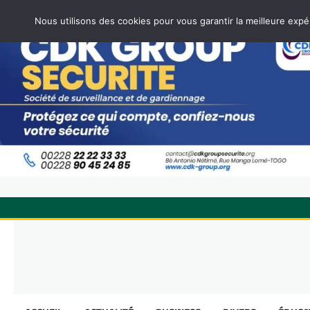
Nous utilisons des cookies pour vous garantir la meilleure expé
Skip
to
content