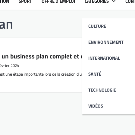
TION
SPORT
OFFRE D´EMPLOI
CATÉGORIES
CON
lan
CULTURE
ENVIRONNEMENT
un business plan complet et convaincant ?
INTERNATIONAL
février 2024
SANTÉ
t une étape importante lors de la création d’une société. En effet, il s’agit d’
TECHNOLOGIE
VIDÉOS