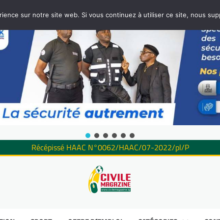
rience sur notre site web. Si vous continuez à utiliser ce site, nous su
Récépissé HAAC N°0062/HAAC/07-2022/pl/P