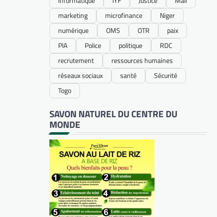
informatique
IYF
Justice
Mali
marketing
microfinance
Niger
numérique
OMS
OTR
paix
PIA
Police
politique
RDC
recrutement
ressources humaines
réseaux sociaux
santé
Sécurité
Togo
SAVON NATUREL DU CENTRE DU
MONDE