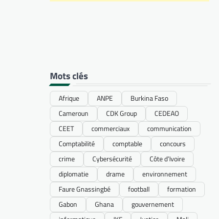
Mots clés
Afrique
ANPE
Burkina Faso
Cameroun
CDK Group
CEDEAO
CEET
commerciaux
communication
Comptabilité
comptable
concours
crime
Cybersécurité
Côte d’Ivoire
diplomatie
drame
environnement
Faure Gnassingbé
football
formation
Gabon
Ghana
gouvernement