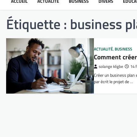
ACCUEIL
ACTUALITÉ
BUSINESS
DIVERS
ÉDUCA
Étiquette :
business p
ACTUALITÉ
,
BUSINESS
Comment créer 
solange kligbe
14 
Créer un business plan es
par écrit le projet de …