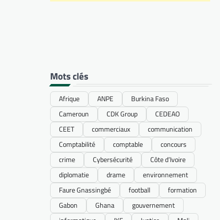
Mots clés
Afrique
ANPE
Burkina Faso
Cameroun
CDK Group
CEDEAO
CEET
commerciaux
communication
Comptabilité
comptable
concours
crime
Cybersécurité
Côte d’Ivoire
diplomatie
drame
environnement
Faure Gnassingbé
football
formation
Gabon
Ghana
gouvernement