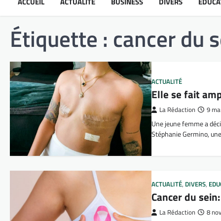
ACCUEIL
ACTUALITÉ
BUSINESS
DIVERS
ÉDUCA
Étiquette :
cancer du s
ACTUALITÉ
Elle se fait am
La Rédaction
9 ma
Une jeune femme a décidé
Stéphanie Germino, un
ACTUALITÉ
,
DIVERS
,
EDU
Cancer du sein
La Rédaction
8 no