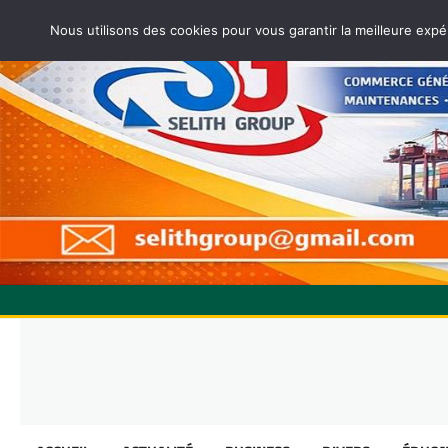
Nous utilisons des cookies pour vous garantir la meilleure expé
Skip
to
content