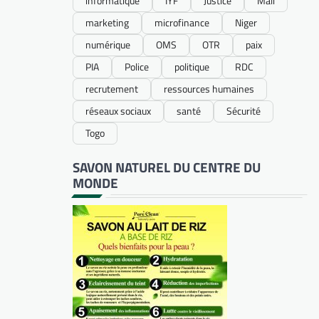
informatique
IYF
Justice
Mali
marketing
microfinance
Niger
numérique
OMS
OTR
paix
PIA
Police
politique
RDC
recrutement
ressources humaines
réseaux sociaux
santé
Sécurité
Togo
SAVON NATUREL DU CENTRE DU
MONDE