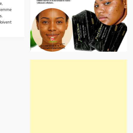
e,
e femme
s.
doivent