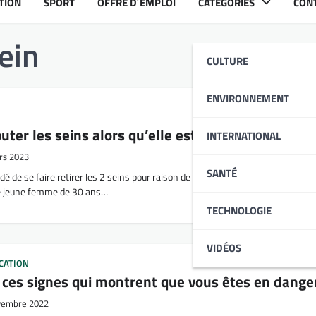
TION
SPORT
OFFRE D´EMPLOI
CATÉGORIES
CON
ein
CULTURE
ENVIRONNEMENT
puter les seins alors qu’elle est en bonne santé
INTERNATIONAL
rs 2023
SANTÉ
 de se faire retirer les 2 seins pour raison de prévenir les cancers.
e jeune femme de 30 ans…
TECHNOLOGIE
VIDÉOS
CATION
: ces signes qui montrent que vous êtes en dange
vembre 2022