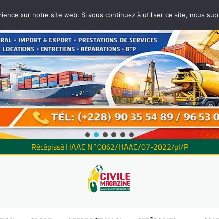
rience sur notre site web. Si vous continuez à utiliser ce site, nous su
Récépissé HAAC N°0062/HAAC/07-2022/pl/P