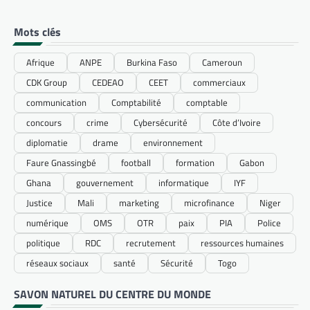
Mots clés
Afrique
ANPE
Burkina Faso
Cameroun
CDK Group
CEDEAO
CEET
commerciaux
communication
Comptabilité
comptable
concours
crime
Cybersécurité
Côte d’Ivoire
diplomatie
drame
environnement
Faure Gnassingbé
football
formation
Gabon
Ghana
gouvernement
informatique
IYF
Justice
Mali
marketing
microfinance
Niger
numérique
OMS
OTR
paix
PIA
Police
politique
RDC
recrutement
ressources humaines
réseaux sociaux
santé
Sécurité
Togo
SAVON NATUREL DU CENTRE DU MONDE