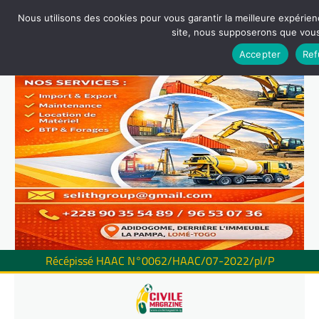
Nous utilisons des cookies pour vous garantir la meilleure expérienc
site, nous supposerons que vous 
Accepter
Ref
Récépissé HAAC N°0062/HAAC/07-2022/pl/P
Skip
to
content