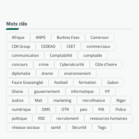
Mots clés
Afrique
ANPE
Burkina Faso
Cameroun
CDK Group
CEDEAO
CEET
commerciaux
communication
Comptabilité
comptable
concours
crime
Cybersécurité
Côte d’Ivoire
diplomatie
drame
environnement
Faure Gnassingbé
football
formation
Gabon
Ghana
gouvernement
informatique
IYF
Justice
Mali
marketing
microfinance
Niger
numérique
OMS
OTR
paix
PIA
Police
politique
RDC
recrutement
ressources humaines
réseaux sociaux
santé
Sécurité
Togo