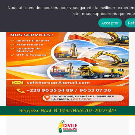
Nous utilisons des cookies pour vous garantir la meilleure expérienc
site, nous supposerons que vous 
Accepter
Ref
Récépissé HAAC N°0062/HAAC/07-2022/pl/P
Skip
to
content