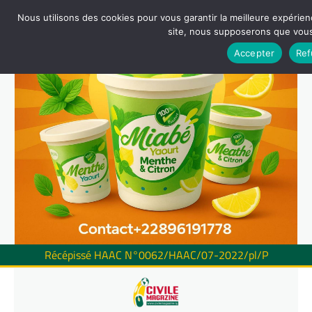
Nous utilisons des cookies pour vous garantir la meilleure expérienc
site, nous supposerons que vous 
Accepter
Ref
Récépissé HAAC N°0062/HAAC/07-2022/pl/P
Skip
to
content