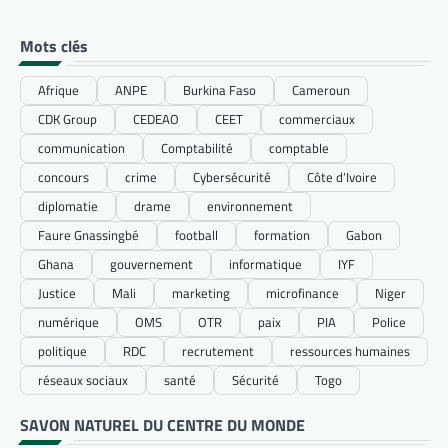
Mots clés
Afrique
ANPE
Burkina Faso
Cameroun
CDK Group
CEDEAO
CEET
commerciaux
communication
Comptabilité
comptable
concours
crime
Cybersécurité
Côte d’Ivoire
diplomatie
drame
environnement
Faure Gnassingbé
football
formation
Gabon
Ghana
gouvernement
informatique
IYF
Justice
Mali
marketing
microfinance
Niger
numérique
OMS
OTR
paix
PIA
Police
politique
RDC
recrutement
ressources humaines
réseaux sociaux
santé
Sécurité
Togo
SAVON NATUREL DU CENTRE DU MONDE