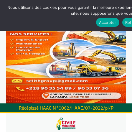
Nous utilisons des cookies pour vous garantir la meilleure expérienc
site, nous supposerons que vous 
Accepter
Ref
Récépissé HAAC N°0062/HAAC/07-2022/pl/P
Skip
to
content