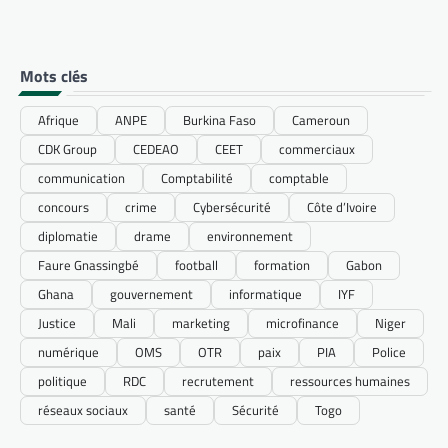
Mots clés
Afrique
ANPE
Burkina Faso
Cameroun
CDK Group
CEDEAO
CEET
commerciaux
communication
Comptabilité
comptable
concours
crime
Cybersécurité
Côte d’Ivoire
diplomatie
drame
environnement
Faure Gnassingbé
football
formation
Gabon
Ghana
gouvernement
informatique
IYF
Justice
Mali
marketing
microfinance
Niger
numérique
OMS
OTR
paix
PIA
Police
politique
RDC
recrutement
ressources humaines
réseaux sociaux
santé
Sécurité
Togo