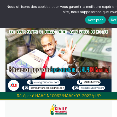
Nous utilisons des cookies pour vous garantir la meilleure expérienc
site, nous supposerons que vous 
Accepter
Ref
Récépissé HAAC N°0062/HAAC/07-2022/pl/P
Skip
to
content