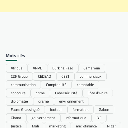
Mots clés
Afrique
ANPE
Burkina Faso
Cameroun
CDK Group
CEDEAO
CEET
commerciaux
communication
Comptabilité
comptable
concours
crime
Cybersécurité
Côte d’Ivoire
diplomatie
drame
environnement
Faure Gnassingbé
football
formation
Gabon
Ghana
gouvernement
informatique
IYF
Justice
Mali
marketing
microfinance
Niger