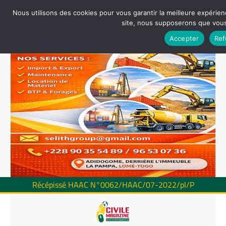
Nous utilisons des cookies pour vous garantir la meilleure expérienc
site, nous supposerons que vous 
Accepter
Ref
Récépissé HAAC N°0062/HAAC/07-2022/pl/P
Skip
to
content