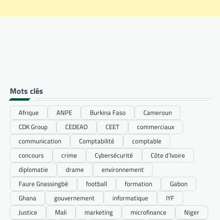
Mots clés
Afrique
ANPE
Burkina Faso
Cameroun
CDK Group
CEDEAO
CEET
commerciaux
communication
Comptabilité
comptable
concours
crime
Cybersécurité
Côte d’Ivoire
diplomatie
drame
environnement
Faure Gnassingbé
football
formation
Gabon
Ghana
gouvernement
informatique
IYF
Justice
Mali
marketing
microfinance
Niger