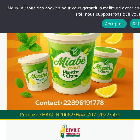
Nous utilisons des cookies pour vous garantir la meilleure expérienc
site, nous supposerons que vous 
Accepter
Ref
Récépissé HAAC N°0062/HAAC/07-2022/pl/P
Skip
to
content