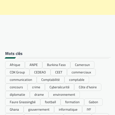
Mots clés
Afrique
ANPE
Burkina Faso
Cameroun
CDK Group
CEDEAO
CEET
commerciaux
communication
Comptabilité
comptable
concours
crime
Cybersécurité
Côte d’Ivoire
diplomatie
drame
environnement
Faure Gnassingbé
football
formation
Gabon
Ghana
gouvernement
informatique
IYF