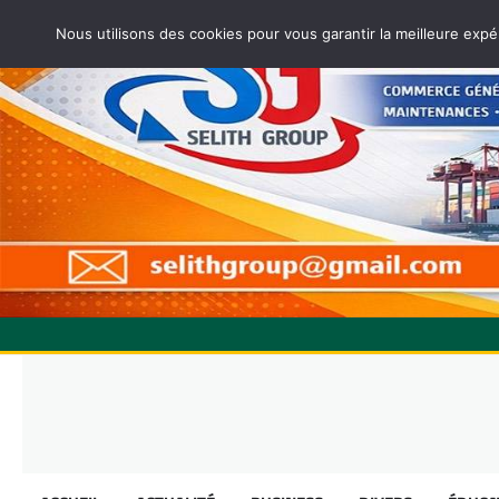
Nous utilisons des cookies pour vous garantir la meilleure expé
Skip
to
content