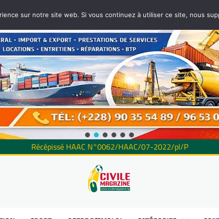
rience sur notre site web. Si vous continuez à utiliser ce site, nous su
Récépissé HAAC N°0062/HAAC/07-2022/pl/P