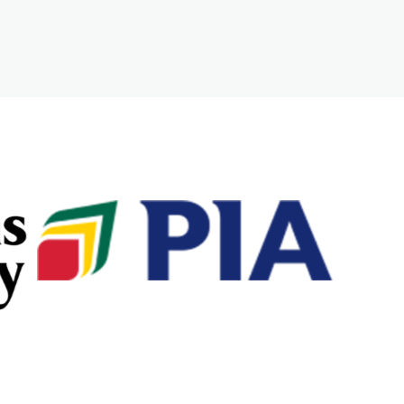
Let's chat on WhatsApp
Bienvenue sur civilemagazine ,
dites nous en quoi nous
pouvons vous aidez
07:43