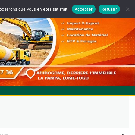
pposerons que vous en êtes satisfait.
Accepter
Refuser