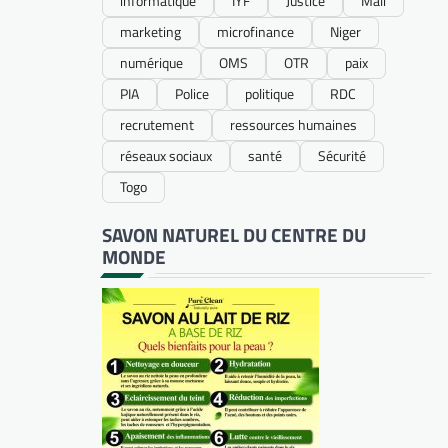
informatique
IYF
Justice
Mali
marketing
microfinance
Niger
numérique
OMS
OTR
paix
PIA
Police
politique
RDC
recrutement
ressources humaines
réseaux sociaux
santé
Sécurité
Togo
SAVON NATUREL DU CENTRE DU
MONDE