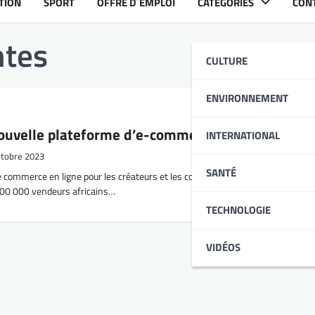
TION
SPORT
OFFRE D´EMPLOI
CATÉGORIES
CON
tes
CULTURE
ENVIRONNEMENT
nouvelle plateforme d’e-commerce en vue
INTERNATIONAL
ctobre 2023
SANTÉ
commerce en ligne pour les créateurs et les commerçants africains, envisa
à 100 000 vendeurs africains…
TECHNOLOGIE
VIDÉOS