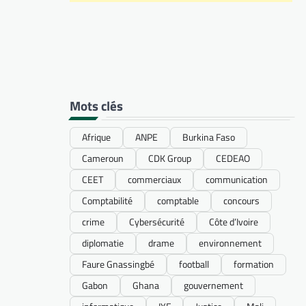
Mots clés
Afrique
ANPE
Burkina Faso
Cameroun
CDK Group
CEDEAO
CEET
commerciaux
communication
Comptabilité
comptable
concours
crime
Cybersécurité
Côte d’Ivoire
diplomatie
drame
environnement
Faure Gnassingbé
football
formation
Gabon
Ghana
gouvernement