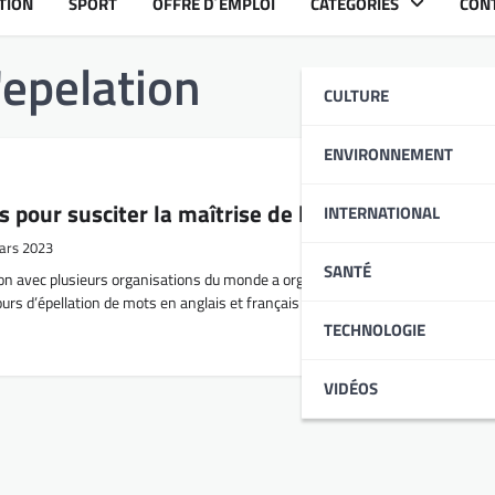
TION
SPORT
OFFRE D´EMPLOI
CATÉGORIES
CON
'epelation
CULTURE
ENVIRONNEMENT
 pour susciter la maîtrise de l’anglais et le franç
INTERNATIONAL
ars 2023
SANTÉ
ion avec plusieurs organisations du monde a organisé ce vendredi
s d’épellation de mots en anglais et français dans l’enceinte de la filiale
TECHNOLOGIE
VIDÉOS