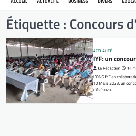
ACCUEIL
ACTUALITÉ
BUSINESS
DIVERS
ÉDUCA
Étiquette :
Concours d
ACTUALITÉ
IYF: un concours
La Rédaction
14 m
L’ONG IYF en collaborat
10 Mars 2023, un concour
d’Avépozo.