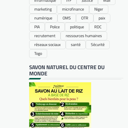
informatique
IYF
Justice
Mali
marketing
microfinance
Niger
numérique
OMS
OTR
paix
PIA
Police
politique
RDC
recrutement
ressources humaines
réseaux sociaux
santé
Sécurité
Togo
SAVON NATUREL DU CENTRE DU
MONDE