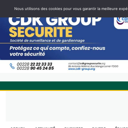
Nous utilisons des cookies pour vous garantir la meilleure expé
Skip
to
content