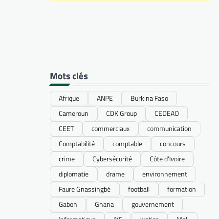
Mots clés
Afrique
ANPE
Burkina Faso
Cameroun
CDK Group
CEDEAO
CEET
commerciaux
communication
Comptabilité
comptable
concours
crime
Cybersécurité
Côte d’Ivoire
diplomatie
drame
environnement
Faure Gnassingbé
football
formation
Gabon
Ghana
gouvernement