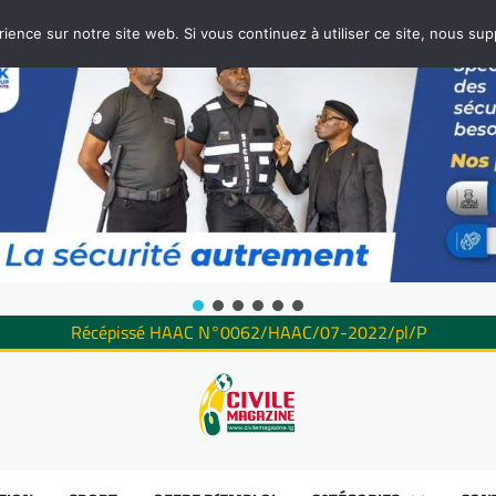
rience sur notre site web. Si vous continuez à utiliser ce site, nous su
Récépissé HAAC N°0062/HAAC/07-2022/pl/P