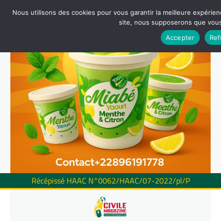
Nous utilisons des cookies pour vous garantir la meilleure expérienc
site, nous supposerons que vous 
Accepter
Ref
Récépissé HAAC N°0062/HAAC/07-2022/pl/P
Skip
to
content