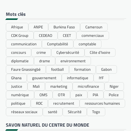
Mots clés
Afrique
ANPE
Burkina Faso
Cameroun
CDK Group
CEDEAO
CEET
commerciaux
communication
Comptabilité
comptable
concours
crime
Cybersécurité
Côte d’Ivoire
diplomatie
drame
environnement
Faure Gnassingbé
football
formation
Gabon
Ghana
gouvernement
informatique
IYF
Justice
Mali
marketing
microfinance
Niger
numérique
OMS
OTR
paix
PIA
Police
politique
RDC
recrutement
ressources humaines
réseaux sociaux
santé
Sécurité
Togo
SAVON NATUREL DU CENTRE DU MONDE