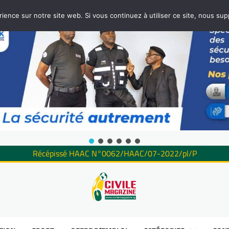
rience sur notre site web. Si vous continuez à utiliser ce site, nous su
Récépissé HAAC N°0062/HAAC/07-2022/pl/P