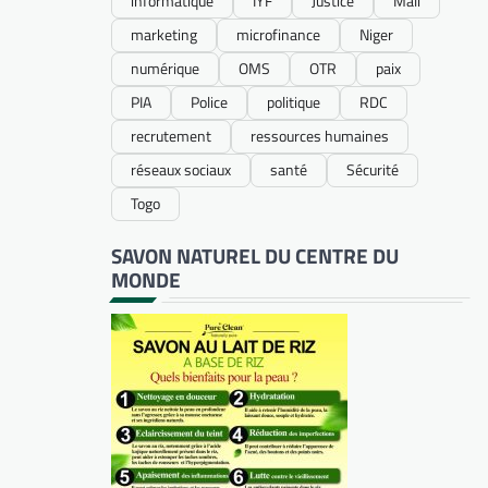
informatique
IYF
Justice
Mali
marketing
microfinance
Niger
numérique
OMS
OTR
paix
PIA
Police
politique
RDC
recrutement
ressources humaines
réseaux sociaux
santé
Sécurité
Togo
SAVON NATUREL DU CENTRE DU
MONDE