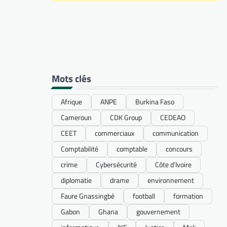
Mots clés
Afrique
ANPE
Burkina Faso
Cameroun
CDK Group
CEDEAO
CEET
commerciaux
communication
Comptabilité
comptable
concours
crime
Cybersécurité
Côte d’Ivoire
diplomatie
drame
environnement
Faure Gnassingbé
football
formation
Gabon
Ghana
gouvernement