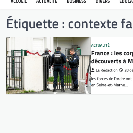
ACCUEIL
ACTUALITÉ
BUSINESS
DIVERS
ÉDUCA
Étiquette :
contexte fa
ACTUALITÉ
France : les co
découverts à
La Rédaction
28 d
les forces de l’ordre on
en Seine-et-Marne…