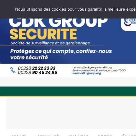
Nous utilisons des cookies pour vous garantir la meilleure expé
Skip
to
content