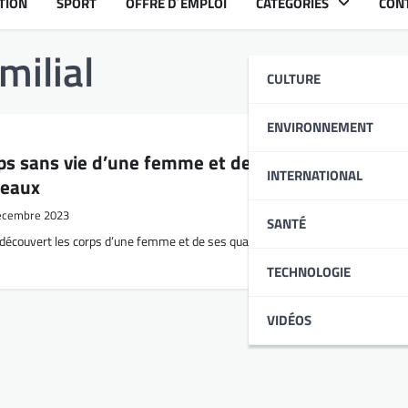
TION
SPORT
OFFRE D´EMPLOI
CATÉGORIES
CON
milial
CULTURE
ENVIRONNEMENT
rps sans vie d’une femme et de ses quatre enfant
INTERNATIONAL
 Meaux
écembre 2023
SANTÉ
t découvert les corps d’une femme et de ses quatre enfants à leur domicile d
TECHNOLOGIE
VIDÉOS