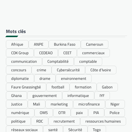
Mots clés
Afrique
ANPE
Burkina Faso
Cameroun
CDK Group
CEDEAO
CEET
commerciaux
communication
Comptabilité
comptable
concours
crime
Cybersécurité
Côte d’Ivoire
diplomatie
drame
environnement
Faure Gnassingbé
football
formation
Gabon
Ghana
gouvernement
informatique
IYF
Justice
Mali
marketing
microfinance
Niger
numérique
OMS
OTR
paix
PIA
Police
politique
RDC
recrutement
ressources humaines
réseaux sociaux
santé
Sécurité
Togo