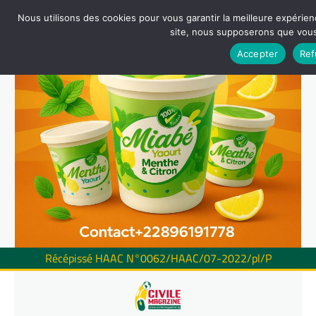
Nous utilisons des cookies pour vous garantir la meilleure expérienc
site, nous supposerons que vous 
Accepter
Ref
Récépissé HAAC N°0062/HAAC/07-2022/pl/P
Skip
to
content