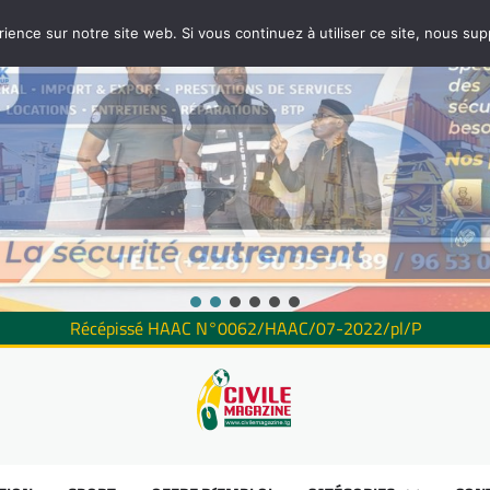
rience sur notre site web. Si vous continuez à utiliser ce site, nous su
Récépissé HAAC N°0062/HAAC/07-2022/pl/P