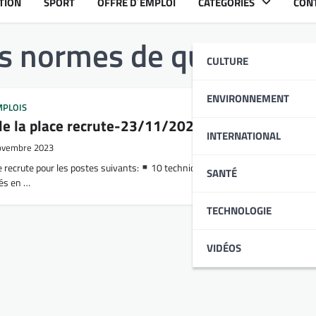
TION
SPORT
OFFRE D´EMPLOI
CATÉGORIES
CON
s normes de qualité
CULTURE
ENVIRONNEMENT
MPLOIS
de la place recrute-23/11/2023 (+ 20 postes)
INTERNATIONAL
ovembre 2023
e recrute pour les postes suivants:
10 techniciens spécialisés en raffinerie
SANTÉ
sés en …
TECHNOLOGIE
VIDÉOS