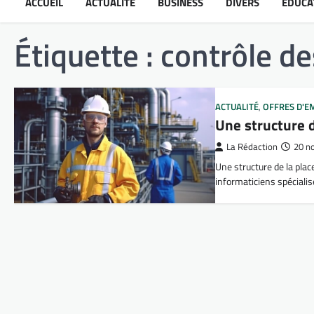
ACCUEIL
ACTUALITÉ
BUSINESS
DIVERS
ÉDUCA
Étiquette :
contrôle de
ACTUALITÉ
,
OFFRES D'E
Une structure 
La Rédaction
20 n
Une structure de la plac
informaticiens spéciali