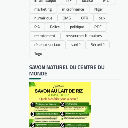
informatique
IYF
Justice
Mali
marketing
microfinance
Niger
numérique
OMS
OTR
paix
PIA
Police
politique
RDC
recrutement
ressources humaines
réseaux sociaux
santé
Sécurité
Togo
SAVON NATUREL DU CENTRE DU
MONDE