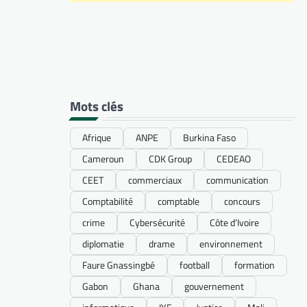
Mots clés
Afrique
ANPE
Burkina Faso
Cameroun
CDK Group
CEDEAO
CEET
commerciaux
communication
Comptabilité
comptable
concours
crime
Cybersécurité
Côte d’Ivoire
diplomatie
drame
environnement
Faure Gnassingbé
football
formation
Gabon
Ghana
gouvernement