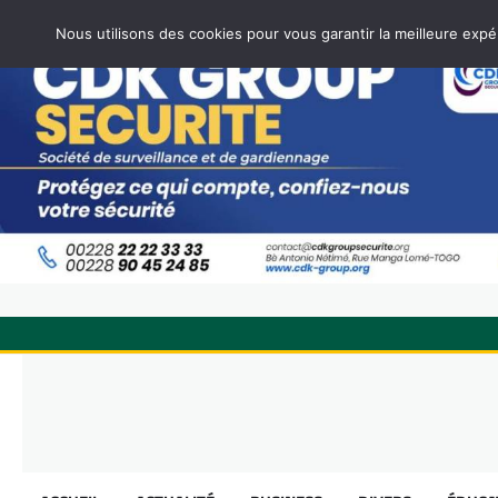
Nous utilisons des cookies pour vous garantir la meilleure expé
Skip
to
content