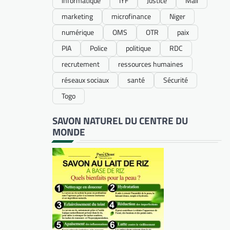
informatique
IYF
Justice
Mali
marketing
microfinance
Niger
numérique
OMS
OTR
paix
PIA
Police
politique
RDC
recrutement
ressources humaines
réseaux sociaux
santé
Sécurité
Togo
SAVON NATUREL DU CENTRE DU
MONDE