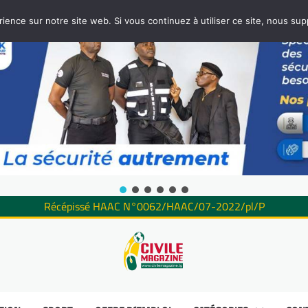
rience sur notre site web. Si vous continuez à utiliser ce site, nous su
Récépissé HAAC N°0062/HAAC/07-2022/pl/P