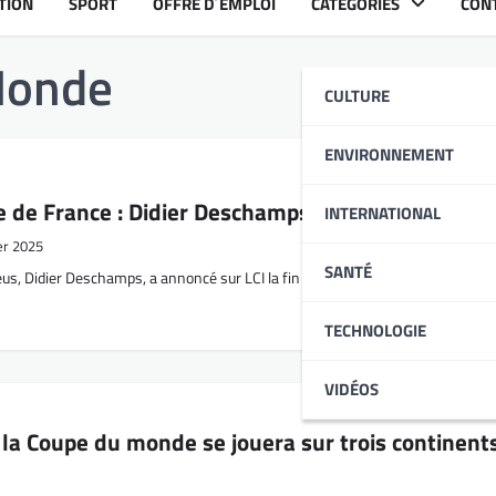
TION
SPORT
OFFRE D´EMPLOI
CATÉGORIES
CON
Monde
CULTURE
ENVIRONNEMENT
e de France : Didier Deschamps s’en ira en 2026
INTERNATIONAL
er 2025
SANTÉ
eus, Didier Deschamps, a annoncé sur LCI la fin de son aventure avec l’équipe
TECHNOLOGIE
VIDÉOS
la Coupe du monde se jouera sur trois continent