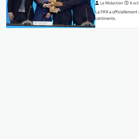
La Rédaction
6 oc
La FIFA a officiellemen
continents.