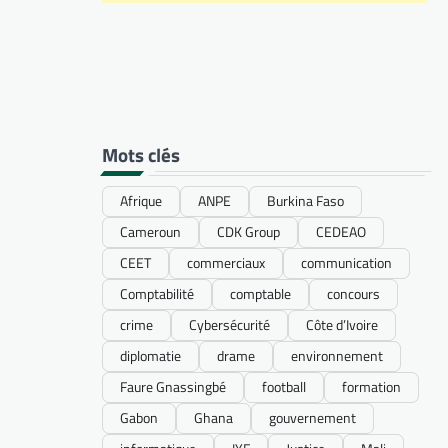
Mots clés
Afrique
ANPE
Burkina Faso
Cameroun
CDK Group
CEDEAO
CEET
commerciaux
communication
Comptabilité
comptable
concours
crime
Cybersécurité
Côte d’Ivoire
diplomatie
drame
environnement
Faure Gnassingbé
football
formation
Gabon
Ghana
gouvernement