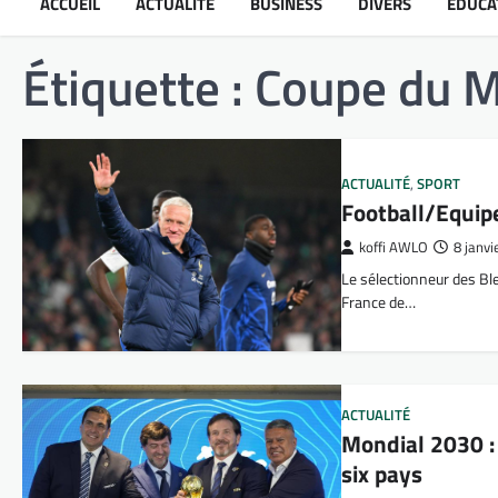
ACCUEIL
ACTUALITÉ
BUSINESS
DIVERS
ÉDUCA
Étiquette :
Coupe du 
ACTUALITÉ
,
SPORT
Football/Equip
koffi AWLO
8 janvi
Le sélectionneur des Bl
France de…
ACTUALITÉ
Mondial 2030 : 
six pays