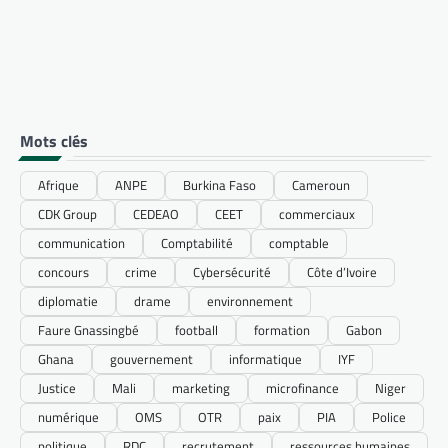
Mots clés
Afrique
ANPE
Burkina Faso
Cameroun
CDK Group
CEDEAO
CEET
commerciaux
communication
Comptabilité
comptable
concours
crime
Cybersécurité
Côte d’Ivoire
diplomatie
drame
environnement
Faure Gnassingbé
football
formation
Gabon
Ghana
gouvernement
informatique
IYF
Justice
Mali
marketing
microfinance
Niger
numérique
OMS
OTR
paix
PIA
Police
politique
RDC
recrutement
ressources humaines