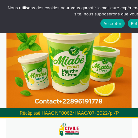
Nous utilisons des cookies pour vous garantir la meilleure expérienc
site, nous supposerons que vous 
Accepter
Ref
Récépissé HAAC N°0062/HAAC/07-2022/pl/P
Skip
to
content