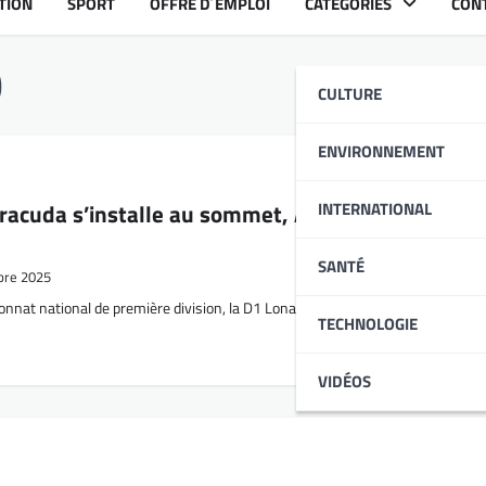
TION
SPORT
OFFRE D´EMPLOI
CATÉGORIES
CON
O
CULTURE
ENVIRONNEMENT
rracuda s’installe au sommet, ASKO reste en
INTERNATIONAL
SANTÉ
bre 2025
nnat national de première division, la D1 Lonato, a livré son verdict ce wee
TECHNOLOGIE
VIDÉOS