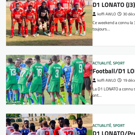
D1 LONATO (J3) 
koffi AWLO
30 déc
Ce weekend a connu la 3
toujours…
ACTUALITÉ
,
SPORT
Football/D1 LON
koffi AWLO
19 déc
La D1 LONATO a connu s
ont…
ACTUALITÉ
,
SPORT
D1 LONATO/Prem