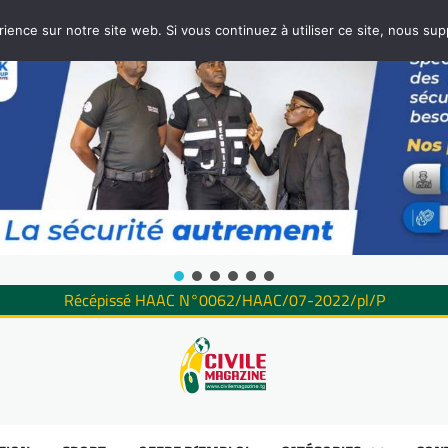
rience sur notre site web. Si vous continuez à utiliser ce site, nous su
Récépissé HAAC N°0062/HAAC/07-2022/pl/P