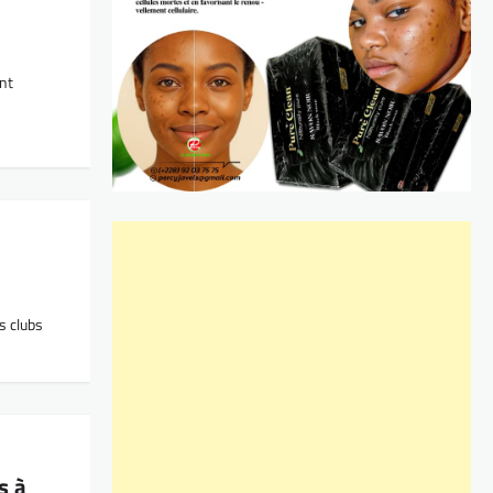
ent
s clubs
s à