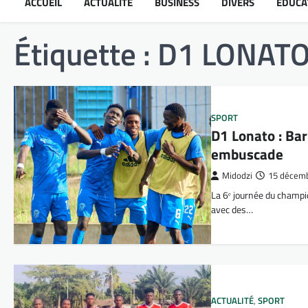
ACCUEIL
ACTUALITÉ
BUSINESS
DIVERS
ÉDUCA
Étiquette :
D1 LONAT
SPORT
D1 Lonato : Ba
embuscade
Midodzi
15 décem
La 6ᵉ journée du champio
avec des…
ACTUALITÉ
,
SPORT