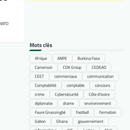
ONATO
Mots clés
Afrique
ANPE
Burkina Faso
Cameroun
CDK Group
CEDEAO
CEET
commerciaux
communication
Comptabilité
comptable
concours
crime
Cybersécurité
Côte d’Ivoire
diplomatie
drame
environnement
Faure Gnassingbé
football
formation
Gabon
Ghana
gouvernement