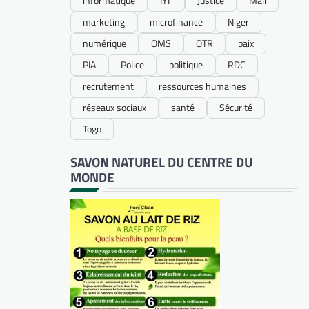
informatique
IYF
Justice
Mali
marketing
microfinance
Niger
numérique
OMS
OTR
paix
PIA
Police
politique
RDC
recrutement
ressources humaines
réseaux sociaux
santé
Sécurité
Togo
SAVON NATUREL DU CENTRE DU
MONDE