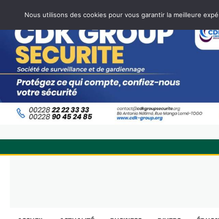
Nous utilisons des cookies pour vous garantir la meilleure expé
Skip
to
content