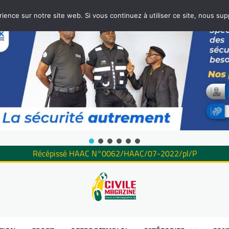
rience sur notre site web. Si vous continuez à utiliser ce site, nous su
Récépissé HAAC N°0062/HAAC/07-2022/pl/P