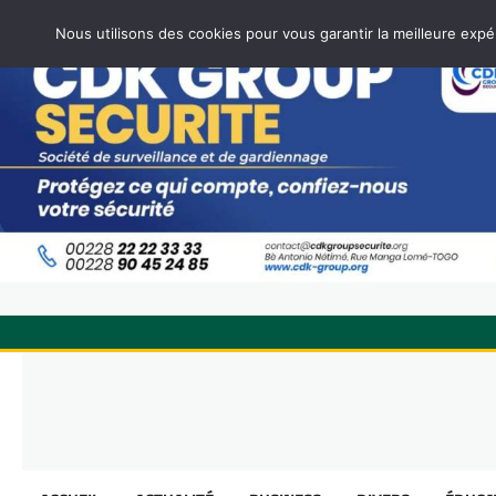
Nous utilisons des cookies pour vous garantir la meilleure expé
Skip
to
content