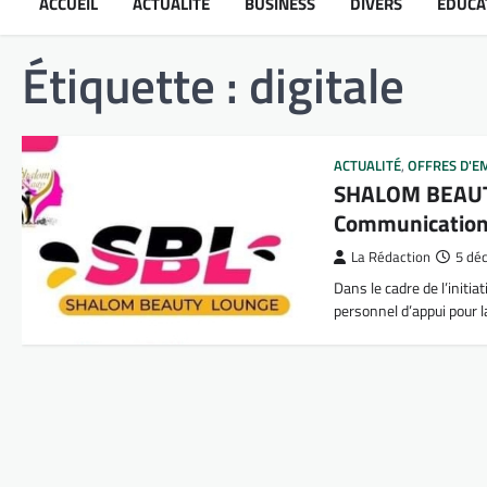
ACCUEIL
ACTUALITÉ
BUSINESS
DIVERS
ÉDUCA
Étiquette :
digitale
ACTUALITÉ
,
OFFRES D'E
SHALOM BEAUTY
Communicatio
La Rédaction
5 dé
Dans le cadre de l’in
personnel d’appui pour 