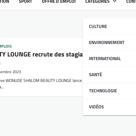
TION
SPORT
OFFRE D´EMPLOI
CATÉGORIES
CON
CULTURE
ENVIRONNEMENT
MPLOIS
 LOUNGE recrute des stagiaires Chargée de
INTERNATIONAL
n
cembre 2023
SANTÉ
itiative WONUDE SHALOM BEAUTY LOUNGE lance une vague de recrutement de
la…
TECHNOLOGIE
VIDÉOS