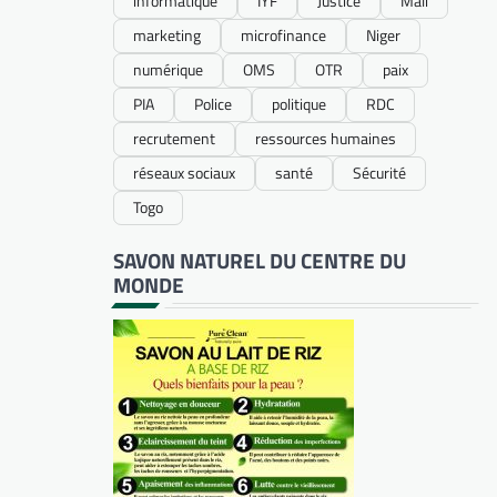
informatique
IYF
Justice
Mali
marketing
microfinance
Niger
numérique
OMS
OTR
paix
PIA
Police
politique
RDC
recrutement
ressources humaines
réseaux sociaux
santé
Sécurité
Togo
SAVON NATUREL DU CENTRE DU
MONDE