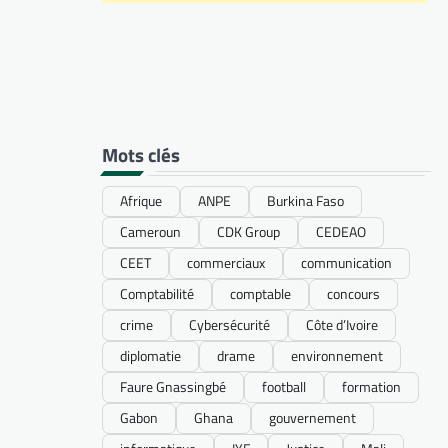
Mots clés
Afrique
ANPE
Burkina Faso
Cameroun
CDK Group
CEDEAO
CEET
commerciaux
communication
Comptabilité
comptable
concours
crime
Cybersécurité
Côte d’Ivoire
diplomatie
drame
environnement
Faure Gnassingbé
football
formation
Gabon
Ghana
gouvernement