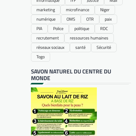
informatique
IYF
Justice
Mali
marketing
microfinance
Niger
numérique
OMS
OTR
paix
PIA
Police
politique
RDC
recrutement
ressources humaines
réseaux sociaux
santé
Sécurité
Togo
SAVON NATUREL DU CENTRE DU
MONDE