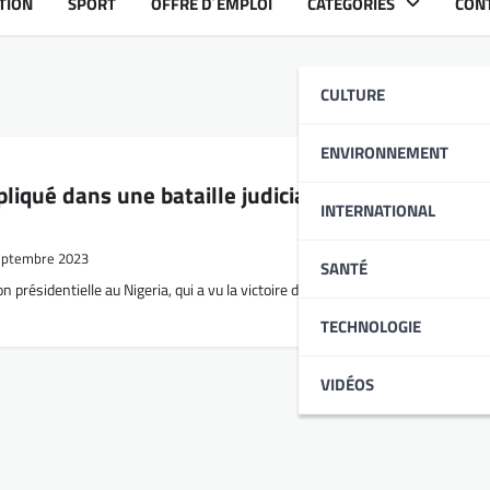
TION
SPORT
OFFRE D´EMPLOI
CATÉGORIES
CON
CULTURE
ENVIRONNEMENT
liqué dans une bataille judiciaire de grande
INTERNATIONAL
eptembre 2023
SANTÉ
on présidentielle au Nigeria, qui a vu la victoire de Bola Ahmed Tinubu en tant
TECHNOLOGIE
VIDÉOS