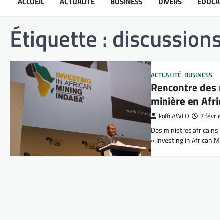
ACCUEIL
ACTUALITÉ
BUSINESS
DIVERS
ÉDUCA
Étiquette :
discussions
ACTUALITÉ
,
BUSINESS
Rencontre des m
minière en Afri
koffi AWLO
7 févri
Des ministres africains 
« Investing in African 