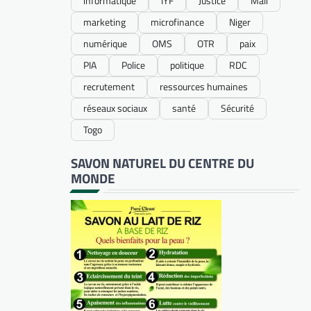
informatique
IYF
Justice
Mali
marketing
microfinance
Niger
numérique
OMS
OTR
paix
PIA
Police
politique
RDC
recrutement
ressources humaines
réseaux sociaux
santé
Sécurité
Togo
SAVON NATUREL DU CENTRE DU
MONDE