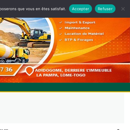
pposerons que vous en êtes satisfait.
Accepter
Refuser