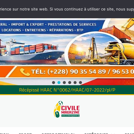
rience sur notre site web. Si vous continuez à utiliser ce site, nous su
Récépissé HAAC N°0062/HAAC/07-2022/pl/P