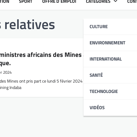
TION
SPORT
OFFRE D´EMPLOI
CATÉGORIES
CON
 relatives
CULTURE
ENVIRONNEMENT
inistres africains des Mines au Cap sur l’indust
INTERNATIONAL
que.
er 2024
SANTÉ
des Mines ont pris part ce lundi 5 février 2024 à la Conférence international
Mining Indaba
TECHNOLOGIE
VIDÉOS