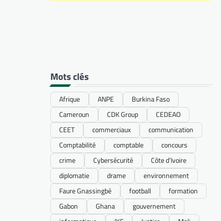
Mots clés
Afrique
ANPE
Burkina Faso
Cameroun
CDK Group
CEDEAO
CEET
commerciaux
communication
Comptabilité
comptable
concours
crime
Cybersécurité
Côte d’Ivoire
diplomatie
drame
environnement
Faure Gnassingbé
football
formation
Gabon
Ghana
gouvernement