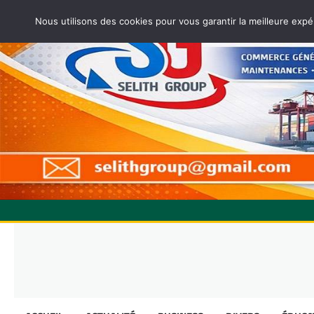
Nous utilisons des cookies pour vous garantir la meilleure expé
Skip
to
content