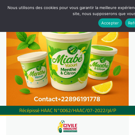
Nous utilisons des cookies pour vous garantir la meilleure expérienc
site, nous supposerons que vous 
Accepter
Ref
Récépissé HAAC N°0062/HAAC/07-2022/pl/P
Skip
to
content