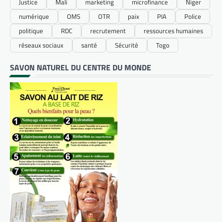
Justice
Mali
marketing
microfinance
Niger
numérique
OMS
OTR
paix
PIA
Police
politique
RDC
recrutement
ressources humaines
réseaux sociaux
santé
Sécurité
Togo
SAVON NATUREL DU CENTRE DU MONDE