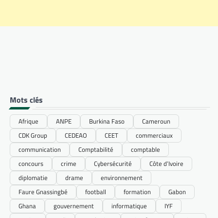
Mots clés
Afrique
ANPE
Burkina Faso
Cameroun
CDK Group
CEDEAO
CEET
commerciaux
communication
Comptabilité
comptable
concours
crime
Cybersécurité
Côte d’Ivoire
diplomatie
drame
environnement
Faure Gnassingbé
football
formation
Gabon
Ghana
gouvernement
informatique
IYF