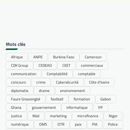
Mots clés
Afrique
ANPE
Burkina Faso
Cameroun
CDK Group
CEDEAO
CEET
commerciaux
communication
Comptabilité
comptable
concours
crime
Cybersécurité
Côte d’Ivoire
diplomatie
drame
environnement
Faure Gnassingbé
football
formation
Gabon
Ghana
gouvernement
informatique
IYF
Justice
Mali
marketing
microfinance
Niger
numérique
OMS
OTR
paix
PIA
Police