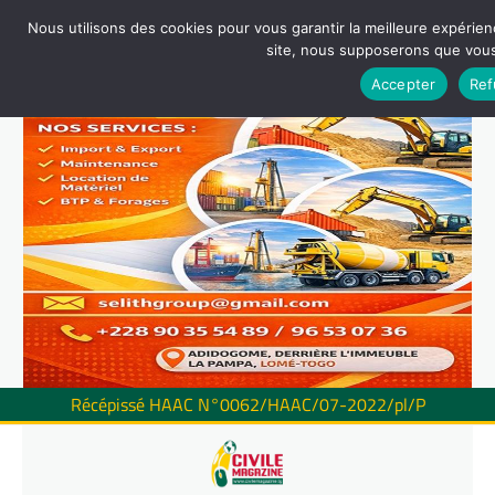
Nous utilisons des cookies pour vous garantir la meilleure expérienc
site, nous supposerons que vous 
Accepter
Ref
Récépissé HAAC N°0062/HAAC/07-2022/pl/P
Skip
to
content