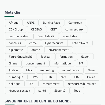
Mots clés
Afrique
ANPE
Burkina Faso
Cameroun
CDK Group
CEDEAO
CEET
commerciaux
communication
Comptabilité
comptable
concours
crime
Cybersécurité
Côte d’Ivoire
diplomatie
drame
environnement
Faure Gnassingbé
football
formation
Gabon
Ghana
gouvernement
informatique
IYF
Justice
Mali
marketing
microfinance
Niger
numérique
OMS
OTR
paix
PIA
Police
politique
RDC
recrutement
ressources humaines
réseaux sociaux
santé
Sécurité
Togo
SAVON NATUREL DU CENTRE DU MONDE