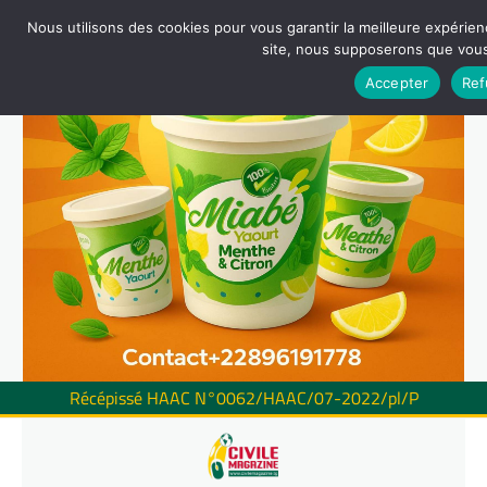
Nous utilisons des cookies pour vous garantir la meilleure expérienc
site, nous supposerons que vous 
Accepter
Ref
Récépissé HAAC N°0062/HAAC/07-2022/pl/P
Skip
to
content