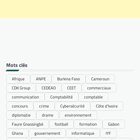
Mots clés
Afrique
ANPE
Burkina Faso
Cameroun
CDK Group
CEDEAO
CEET
commerciaux
communication
Comptabilité
comptable
concours
crime
Cybersécurité
Côte d’Ivoire
diplomatie
drame
environnement
Faure Gnassingbé
football
formation
Gabon
Ghana
gouvernement
informatique
IYF