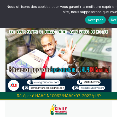
Nous utilisons des cookies pour vous garantir la meilleure expérienc
site, nous supposerons que vous 
Accepter
Ref
Récépissé HAAC N°0062/HAAC/07-2022/pl/P
Skip
to
content