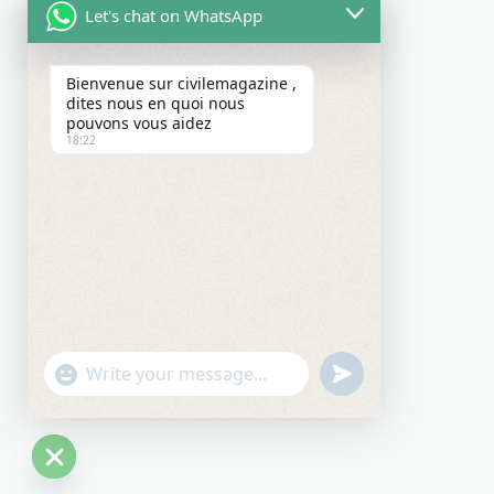
Let's chat on WhatsApp
Bienvenue sur civilemagazine ,
dites nous en quoi nous
pouvons vous aidez
18:22
"+chaty_settings.lang.emoji_picker+"
undefined
WhatsApp Message
Hide chaty