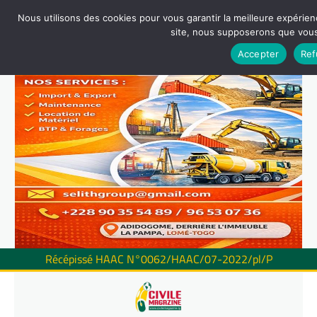
Nous utilisons des cookies pour vous garantir la meilleure expérienc
site, nous supposerons que vous 
Accepter
Ref
Récépissé HAAC N°0062/HAAC/07-2022/pl/P
Skip
to
content