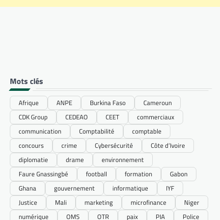
Mots clés
Afrique
ANPE
Burkina Faso
Cameroun
CDK Group
CEDEAO
CEET
commerciaux
communication
Comptabilité
comptable
concours
crime
Cybersécurité
Côte d’Ivoire
diplomatie
drame
environnement
Faure Gnassingbé
football
formation
Gabon
Ghana
gouvernement
informatique
IYF
Justice
Mali
marketing
microfinance
Niger
numérique
OMS
OTR
paix
PIA
Police