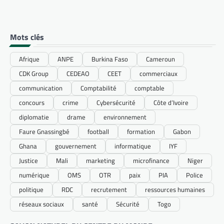
Mots clés
Afrique
ANPE
Burkina Faso
Cameroun
CDK Group
CEDEAO
CEET
commerciaux
communication
Comptabilité
comptable
concours
crime
Cybersécurité
Côte d’Ivoire
diplomatie
drame
environnement
Faure Gnassingbé
football
formation
Gabon
Ghana
gouvernement
informatique
IYF
Justice
Mali
marketing
microfinance
Niger
numérique
OMS
OTR
paix
PIA
Police
politique
RDC
recrutement
ressources humaines
réseaux sociaux
santé
Sécurité
Togo