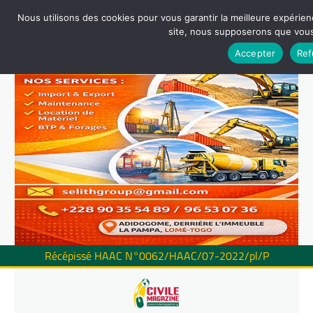
Nous utilisons des cookies pour vous garantir la meilleure expérienc
site, nous supposerons que vous 
Accepter
Ref
Récépissé HAAC N°0062/HAAC/07-2022/pl/P
Skip
to
content