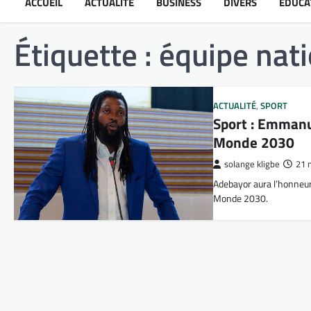
ACCUEIL
ACTUALITÉ
BUSINESS
DIVERS
ÉDUCA
Étiquette :
équipe nat
ACTUALITÉ
,
SPORT
Sport : Emman
Monde 2030
solange kligbe
21 
Adebayor aura l’honneur 
Monde 2030.