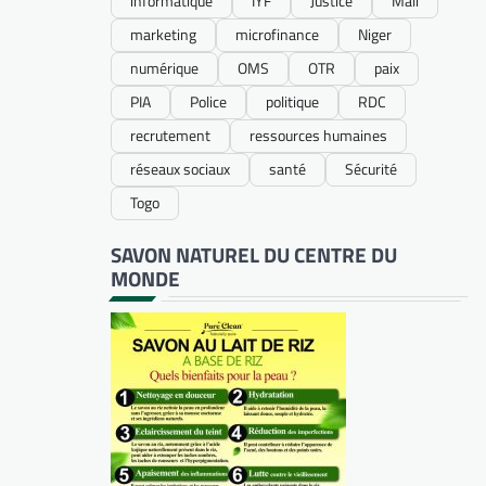
informatique
IYF
Justice
Mali
marketing
microfinance
Niger
numérique
OMS
OTR
paix
PIA
Police
politique
RDC
recrutement
ressources humaines
réseaux sociaux
santé
Sécurité
Togo
SAVON NATUREL DU CENTRE DU
MONDE