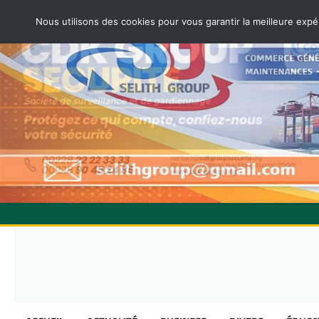
Nous utilisons des cookies pour vous garantir la meilleure expé
Skip
to
content