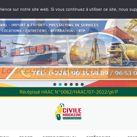
rience sur notre site web. Si vous continuez à utiliser ce site, nous su
Récépissé HAAC N°0062/HAAC/07-2022/pl/P