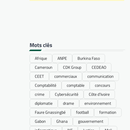
Mots clés
Afrique
ANPE
Burkina Faso
Cameroun
CDK Group
CEDEAO
CEET
commerciaux
communication
Comptabilité
comptable
concours
crime
Cybersécurité
Côte d’Ivoire
diplomatie
drame
environnement
Faure Gnassingbé
football
formation
Gabon
Ghana
gouvernement