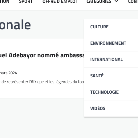
TION
SPORT
OFFRE D´EMPLOI
CATÉGORIES
CON
ionale
CULTURE
ENVIRONNEMENT
uel Adebayor nommé ambassadeur de la Coupe 
INTERNATIONAL
mars 2024
SANTÉ
de représenter l’Afrique et les légendes du football africain lors de la Coupe 
TECHNOLOGIE
VIDÉOS