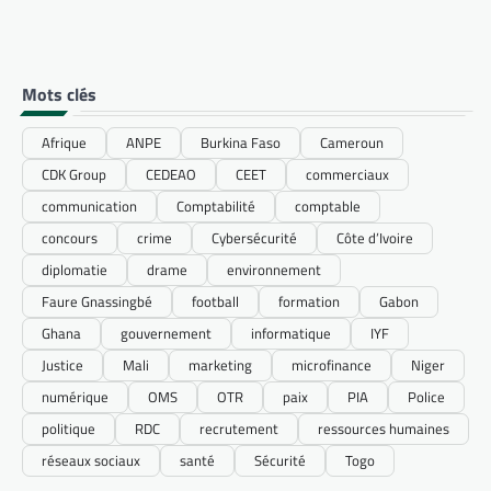
Mots clés
Afrique
ANPE
Burkina Faso
Cameroun
CDK Group
CEDEAO
CEET
commerciaux
communication
Comptabilité
comptable
concours
crime
Cybersécurité
Côte d’Ivoire
diplomatie
drame
environnement
Faure Gnassingbé
football
formation
Gabon
Ghana
gouvernement
informatique
IYF
Justice
Mali
marketing
microfinance
Niger
numérique
OMS
OTR
paix
PIA
Police
politique
RDC
recrutement
ressources humaines
réseaux sociaux
santé
Sécurité
Togo