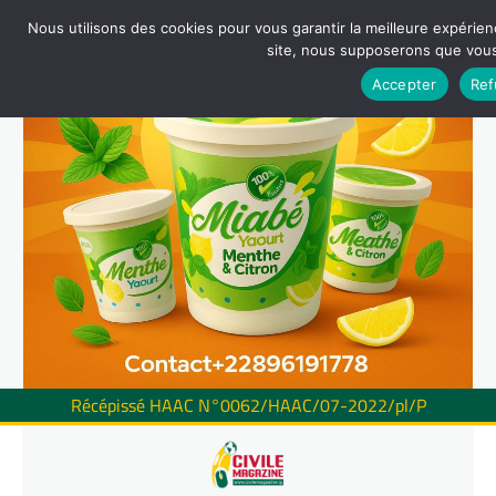
Nous utilisons des cookies pour vous garantir la meilleure expérienc
site, nous supposerons que vous 
Accepter
Ref
Récépissé HAAC N°0062/HAAC/07-2022/pl/P
Skip
to
content