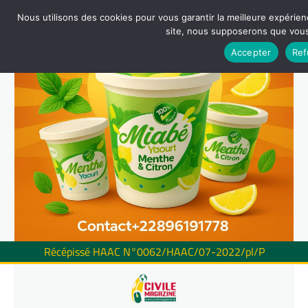
Nous utilisons des cookies pour vous garantir la meilleure expérienc
site, nous supposerons que vous 
Accepter
Ref
Récépissé HAAC N°0062/HAAC/07-2022/pl/P
Skip
to
content