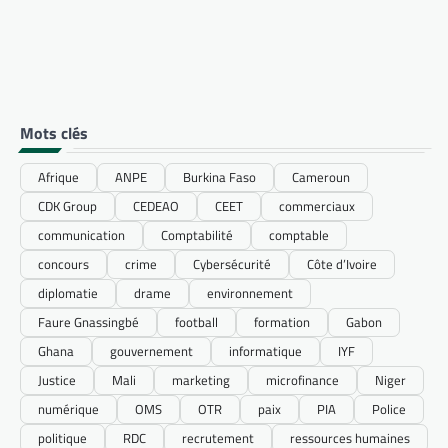
Mots clés
Afrique
ANPE
Burkina Faso
Cameroun
CDK Group
CEDEAO
CEET
commerciaux
communication
Comptabilité
comptable
concours
crime
Cybersécurité
Côte d’Ivoire
diplomatie
drame
environnement
Faure Gnassingbé
football
formation
Gabon
Ghana
gouvernement
informatique
IYF
Justice
Mali
marketing
microfinance
Niger
numérique
OMS
OTR
paix
PIA
Police
politique
RDC
recrutement
ressources humaines