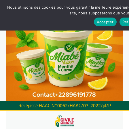
Nous utilisons des cookies pour vous garantir la meilleure expérienc
site, nous supposerons que vous 
Accepter
Ref
Récépissé HAAC N°0062/HAAC/07-2022/pl/P
Skip
to
content