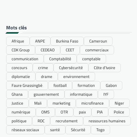
Mots clés
Afrique
ANPE
Burkina Faso
Cameroun
CDK Group
CEDEAO
CEET
commerciaux
communication
Comptabilité
comptable
concours
crime
Cybersécurité
Côte d’Ivoire
diplomatie
drame
environnement
Faure Gnassingbé
football
formation
Gabon
Ghana
gouvernement
informatique
IYF
Justice
Mali
marketing
microfinance
Niger
numérique
OMS
OTR
paix
PIA
Police
politique
RDC
recrutement
ressources humaines
réseaux sociaux
santé
Sécurité
Togo