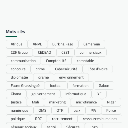
Mots clés
Afrique
ANPE
Burkina Faso
Cameroun
CDK Group
CEDEAO
CEET
commerciaux
communication
Comptabilité
comptable
concours
crime
Cybersécurité
Côte d’Ivoire
diplomatie
drame
environnement
Faure Gnassingbé
football
formation
Gabon
Ghana
gouvernement
informatique
IYF
Justice
Mali
marketing
microfinance
Niger
numérique
OMS
OTR
paix
PIA
Police
politique
RDC
recrutement
ressources humaines
réseaux sociaux
santé
Sécurité
Togo