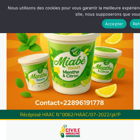
Nous utilisons des cookies pour vous garantir la meilleure expérienc
site, nous supposerons que vous 
Accepter
Ref
Récépissé HAAC N°0062/HAAC/07-2022/pl/P
Skip
to
content