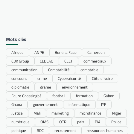
Mots clés
Afrique
ANPE
Burkina Faso
Cameroun
CDK Group
CEDEAO
CEET
commerciaux
communication
Comptabilité
comptable
concours
crime
Cybersécurité
Côte d’Ivoire
diplomatie
drame
environnement
Faure Gnassingbé
football
formation
Gabon
Ghana
gouvernement
informatique
IYF
Justice
Mali
marketing
microfinance
Niger
numérique
OMS
OTR
paix
PIA
Police
politique
RDC
recrutement
ressources humaines