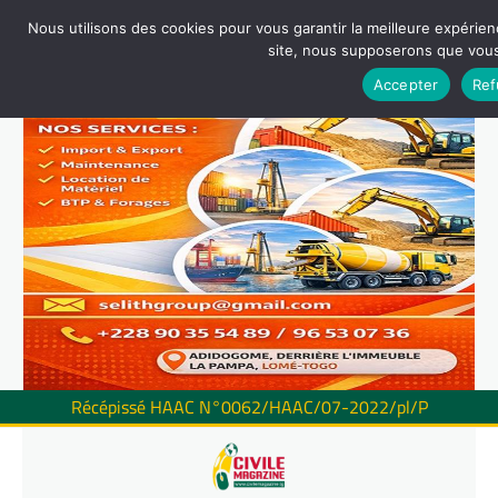
Nous utilisons des cookies pour vous garantir la meilleure expérienc
site, nous supposerons que vous 
Accepter
Ref
Récépissé HAAC N°0062/HAAC/07-2022/pl/P
Skip
to
content