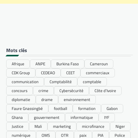
Mots clés
Afrique
ANPE
Burkina Faso
Cameroun
CDK Group
CEDEAO
CEET
commerciaux
communication
Comptabilité
comptable
concours
crime
Cybersécurité
Côte d’Ivoire
diplomatie
drame
environnement
Faure Gnassingbé
football
formation
Gabon
Ghana
gouvernement
informatique
IYF
Justice
Mali
marketing
microfinance
Niger
numérique
OMS
OTR
paix
PIA
Police