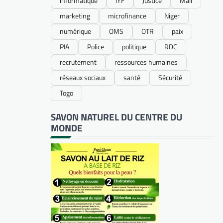
informatique
IYF
Justice
Mali
marketing
microfinance
Niger
numérique
OMS
OTR
paix
PIA
Police
politique
RDC
recrutement
ressources humaines
réseaux sociaux
santé
Sécurité
Togo
SAVON NATUREL DU CENTRE DU
MONDE