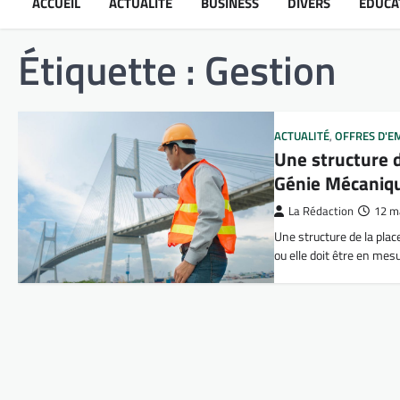
ACCUEIL
ACTUALITÉ
BUSINESS
DIVERS
ÉDUCA
Étiquette :
Gestion
ACTUALITÉ
,
OFFRES D'E
Une structure d
Génie Mécaniq
La Rédaction
12 m
Une structure de la plac
ou elle doit être en me