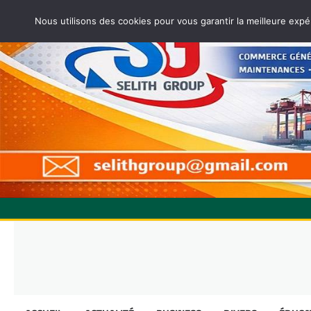
Nous utilisons des cookies pour vous garantir la meilleure expé
Skip
to
content