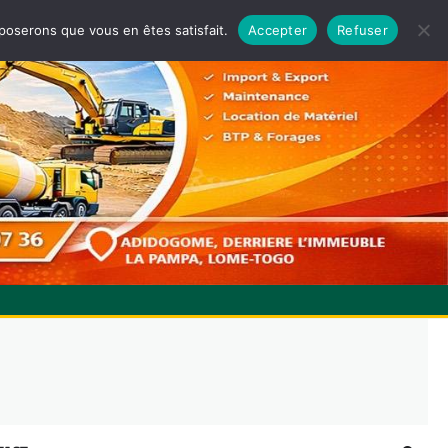
pposerons que vous en êtes satisfait.
Accepter
Refuser