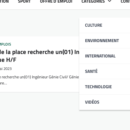
TION
SPORT
OFFRE D´EMPLOI
CATÉGORIES
CON
CULTURE
ENVIRONNEMENT
MPLOIS
e la place recherche un(01) Ingénieur Génie Civil
INTERNATIONAL
ue H/F
ai 2023
SANTÉ
e recherche un(01) Ingénieur Génie Civil/ Génie Mécanique H/F pour ses activit
sure…
TECHNOLOGIE
VIDÉOS