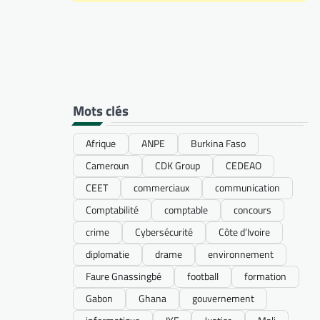
Mots clés
Afrique
ANPE
Burkina Faso
Cameroun
CDK Group
CEDEAO
CEET
commerciaux
communication
Comptabilité
comptable
concours
crime
Cybersécurité
Côte d’Ivoire
diplomatie
drame
environnement
Faure Gnassingbé
football
formation
Gabon
Ghana
gouvernement