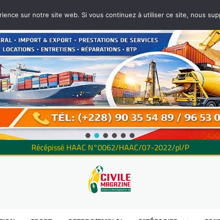
rience sur notre site web. Si vous continuez à utiliser ce site, nous su
Récépissé HAAC N°0062/HAAC/07-2022/pl/P