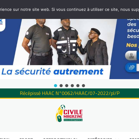
rience sur notre site web. Si vous continuez à utiliser ce site, nous su
Récépissé HAAC N°0062/HAAC/07-2022/pl/P