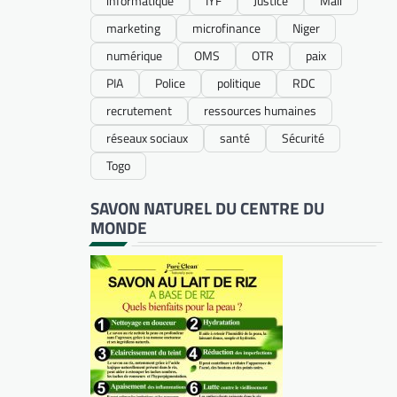
informatique
IYF
Justice
Mali
marketing
microfinance
Niger
numérique
OMS
OTR
paix
PIA
Police
politique
RDC
recrutement
ressources humaines
réseaux sociaux
santé
Sécurité
Togo
SAVON NATUREL DU CENTRE DU
MONDE