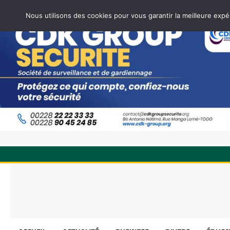
Nous utilisons des cookies pour vous garantir la meilleure expé
Skip
to
content