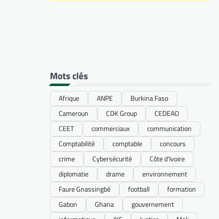
Mots clés
Afrique
ANPE
Burkina Faso
Cameroun
CDK Group
CEDEAO
CEET
commerciaux
communication
Comptabilité
comptable
concours
crime
Cybersécurité
Côte d’Ivoire
diplomatie
drame
environnement
Faure Gnassingbé
football
formation
Gabon
Ghana
gouvernement