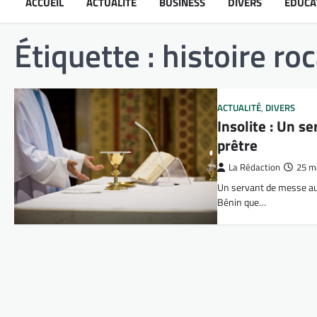
ACCUEIL
ACTUALITÉ
BUSINESS
DIVERS
ÉDUCA
Étiquette :
histoire r
ACTUALITÉ
,
DIVERS
Insolite : Un s
prêtre
La Rédaction
25 m
Un servant de messe auda
Bénin que…