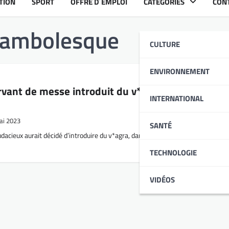
TION
SPORT
OFFRE D´EMPLOI
CATÉGORIES
CON
ocambolesque
CULTURE
ENVIRONNEMENT
ervant de messe introduit du v*agra dans le verre
INTERNATIONAL
ai 2023
SANTÉ
cieux aurait décidé d’introduire du v*agra, dans le verre d’un prêtre. C’est a
TECHNOLOGIE
VIDÉOS