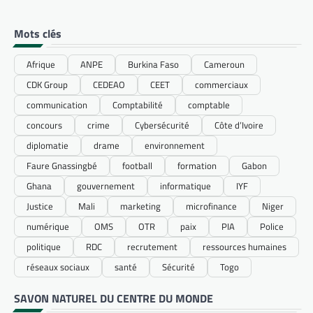
Mots clés
Afrique
ANPE
Burkina Faso
Cameroun
CDK Group
CEDEAO
CEET
commerciaux
communication
Comptabilité
comptable
concours
crime
Cybersécurité
Côte d’Ivoire
diplomatie
drame
environnement
Faure Gnassingbé
football
formation
Gabon
Ghana
gouvernement
informatique
IYF
Justice
Mali
marketing
microfinance
Niger
numérique
OMS
OTR
paix
PIA
Police
politique
RDC
recrutement
ressources humaines
réseaux sociaux
santé
Sécurité
Togo
SAVON NATUREL DU CENTRE DU MONDE