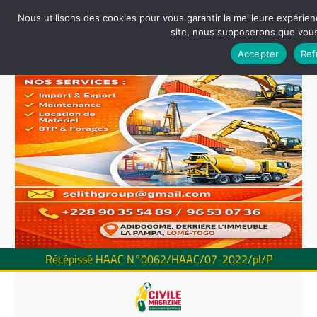
Nous utilisons des cookies pour vous garantir la meilleure expérienc
site, nous supposerons que vous 
Accepter
Ref
Récépissé HAAC N°0062/HAAC/07-2022/pl/P
Skip
to
content