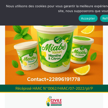
Nous utilisons des cookies pour vous garantir la meilleure expérienc
site, nous supposerons que vous 
Accepter
Ref
Récépissé HAAC N°0062/HAAC/07-2022/pl/P
Skip
to
content