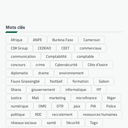
Mots clés
Afrique
ANPE
Burkina Faso
Cameroun
CDK Group
CEDEAO
CEET
commerciaux
communication
Comptabilité
comptable
concours
crime
Cybersécurité
Côte d’Ivoire
diplomatie
drame
environnement
Faure Gnassingbé
football
formation
Gabon
Ghana
gouvernement
informatique
IYF
Justice
Mali
marketing
microfinance
Niger
numérique
OMS
OTR
paix
PIA
Police
politique
RDC
recrutement
ressources humaines
réseaux sociaux
santé
Sécurité
Togo