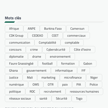
Mots clés
Afrique
ANPE
Burkina Faso
Cameroun
CDK Group
CEDEAO
CEET
commerciaux
communication
Comptabilité
comptable
concours
crime
Cybersécurité
Côte d’Ivoire
diplomatie
drame
environnement
Faure Gnassingbé
football
formation
Gabon
Ghana
gouvernement
informatique
IYF
Justice
Mali
marketing
microfinance
Niger
numérique
OMS
OTR
paix
PIA
Police
politique
RDC
recrutement
ressources humaines
réseaux sociaux
santé
Sécurité
Togo