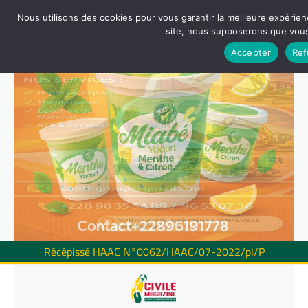
Nous utilisons des cookies pour vous garantir la meilleure expérienc
site, nous supposerons que vous 
Accepter
Ref
Récépissé HAAC N°0062/HAAC/07-2022/pl/P
Skip
to
content