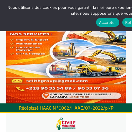
Nous utilisons des cookies pour vous garantir la meilleure expérienc
site, nous supposerons que vous 
Accepter
Ref
Récépissé HAAC N°0062/HAAC/07-2022/pl/P
Skip
to
content