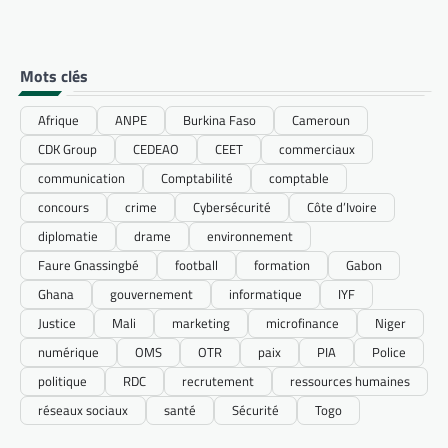
Mots clés
Afrique
ANPE
Burkina Faso
Cameroun
CDK Group
CEDEAO
CEET
commerciaux
communication
Comptabilité
comptable
concours
crime
Cybersécurité
Côte d’Ivoire
diplomatie
drame
environnement
Faure Gnassingbé
football
formation
Gabon
Ghana
gouvernement
informatique
IYF
Justice
Mali
marketing
microfinance
Niger
numérique
OMS
OTR
paix
PIA
Police
politique
RDC
recrutement
ressources humaines
réseaux sociaux
santé
Sécurité
Togo