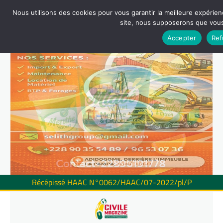
Nous utilisons des cookies pour vous garantir la meilleure expérienc
site, nous supposerons que vous 
Accepter
Ref
Récépissé HAAC N°0062/HAAC/07-2022/pl/P
Skip
to
content