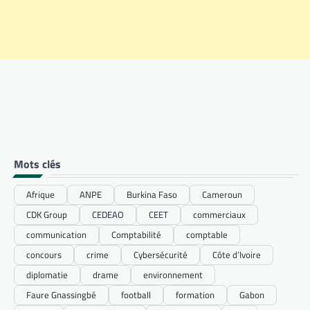
Mots clés
Afrique
ANPE
Burkina Faso
Cameroun
CDK Group
CEDEAO
CEET
commerciaux
communication
Comptabilité
comptable
concours
crime
Cybersécurité
Côte d’Ivoire
diplomatie
drame
environnement
Faure Gnassingbé
football
formation
Gabon