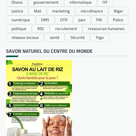
Ghana
gouvernement
informatique
IYF
Justice
Mali
marketing
microfinance
Niger
numérique
OMS
OTR
paix
PIA
Police
politique
RDC
recrutement
ressources humaines
réseaux sociaux
santé
Sécurité
Togo
SAVON NATUREL DU CENTRE DU MONDE