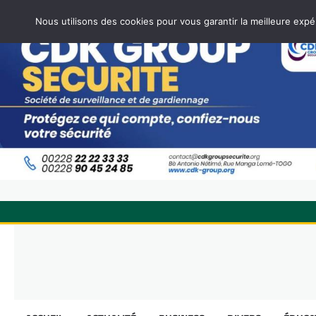
Nous utilisons des cookies pour vous garantir la meilleure expé
Skip
to
content