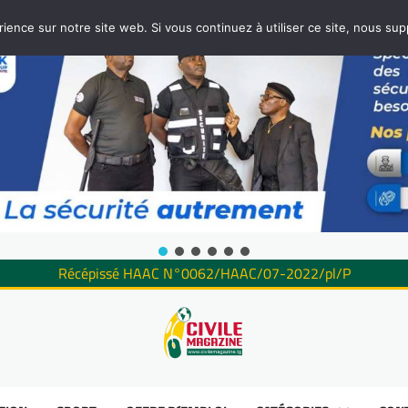
rience sur notre site web. Si vous continuez à utiliser ce site, nous su
Récépissé HAAC N°0062/HAAC/07-2022/pl/P