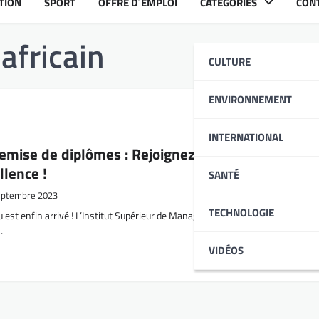
TION
SPORT
OFFRE D´EMPLOI
CATÉGORIES
CON
africain
CULTURE
ENVIRONNEMENT
INTERNATIONAL
emise de diplômes : Rejoignez l’ISM Adonaï pour
lence !
SANTÉ
eptembre 2023
TECHNOLOGIE
est enfin arrivé ! L’Institut Supérieur de Management Adonaï (ISM Adonaï) e
…
VIDÉOS