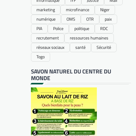
informatique
IYF
Justice
Mali
marketing
microfinance
Niger
numérique
OMS
OTR
paix
PIA
Police
politique
RDC
recrutement
ressources humaines
réseaux sociaux
santé
Sécurité
Togo
SAVON NATUREL DU CENTRE DU
MONDE