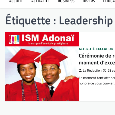
ACCUEIL
ACTUALITÉ
BUSINESS
DIVERS
ÉDUCA
Étiquette :
Leadership 
ACTUALITÉ
,
EDUCATION
Cérémonie de r
moment d’excel
La Rédaction
28 s
Le moment tant attendu 
honoré de vous convier