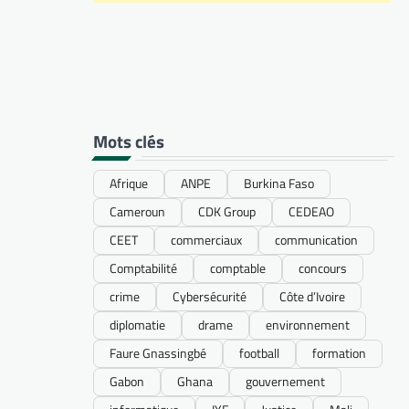
Mots clés
Afrique
ANPE
Burkina Faso
Cameroun
CDK Group
CEDEAO
CEET
commerciaux
communication
Comptabilité
comptable
concours
crime
Cybersécurité
Côte d’Ivoire
diplomatie
drame
environnement
Faure Gnassingbé
football
formation
Gabon
Ghana
gouvernement