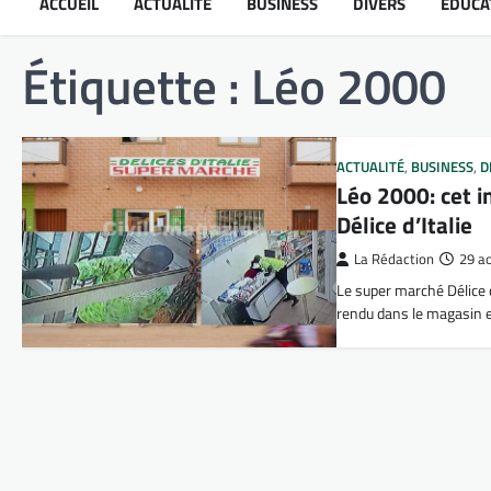
ACCUEIL
ACTUALITÉ
BUSINESS
DIVERS
ÉDUCA
Étiquette :
Léo 2000
ACTUALITÉ
,
BUSINESS
,
D
Léo 2000: cet i
Délice d’Italie
La Rédaction
29 a
Le super marché Délice d’
rendu dans le magasin e