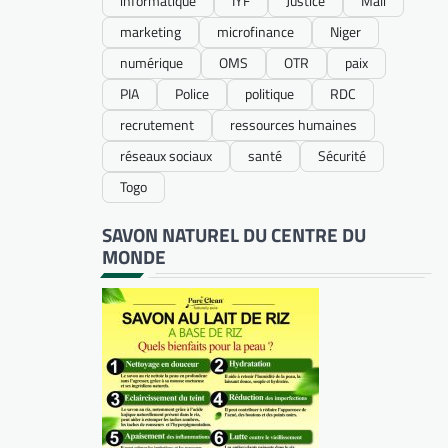
informatique
IYF
Justice
Mali
marketing
microfinance
Niger
numérique
OMS
OTR
paix
PIA
Police
politique
RDC
recrutement
ressources humaines
réseaux sociaux
santé
Sécurité
Togo
SAVON NATUREL DU CENTRE DU
MONDE