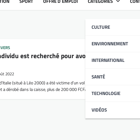
TION
SPORT
OFFRE D´EMPLOI
CATÉGORIES
CON
CULTURE
ENVIRONNEMENT
IVERS
ndividu est recherché pour avoir volé au super m
INTERNATIONAL
oût 2022
SANTÉ
Italie (situé à Léo 2000) a été victime d’un vol ce lundi 29 août. Un individu s
t a dérobé dans la caisse, plus de 200 000 FCFA.
TECHNOLOGIE
VIDÉOS