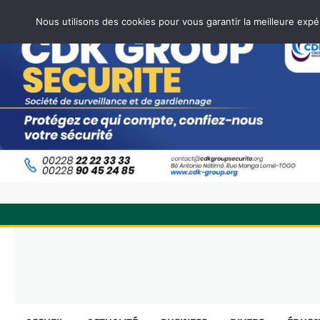
Nous utilisons des cookies pour vous garantir la meilleure expé
Skip
to
content