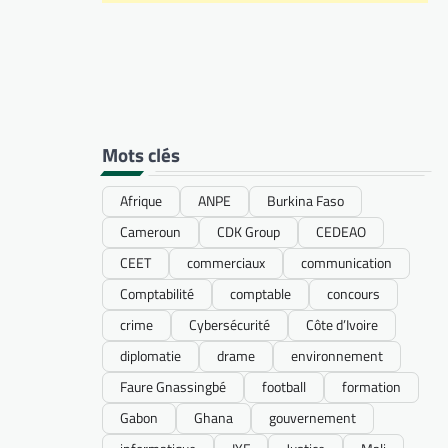
Mots clés
Afrique
ANPE
Burkina Faso
Cameroun
CDK Group
CEDEAO
CEET
commerciaux
communication
Comptabilité
comptable
concours
crime
Cybersécurité
Côte d’Ivoire
diplomatie
drame
environnement
Faure Gnassingbé
football
formation
Gabon
Ghana
gouvernement