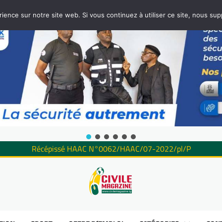
rience sur notre site web. Si vous continuez à utiliser ce site, nous su
Récépissé HAAC N°0062/HAAC/07-2022/pl/P