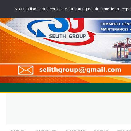
Nous utilisons des cookies pour vous garantir la meilleure expé
Skip
to
content