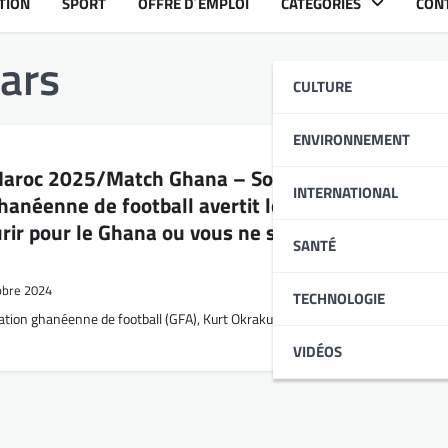
TION
SPORT
OFFRE D´EMPLOI
CATÉGORIES
CON
tars
CULTURE
ENVIRONNEMENT
Maroc 2025/Match Ghana – Soudan : le président
INTERNATIONAL
hanéenne de football avertit les joueurs : « soit 
rir pour le Ghana ou vous ne serez plus sélectio
SANTÉ
obre 2024
TECHNOLOGIE
ration ghanéenne de football (GFA), Kurt Okraku, très remonté contre les Blac
VIDÉOS