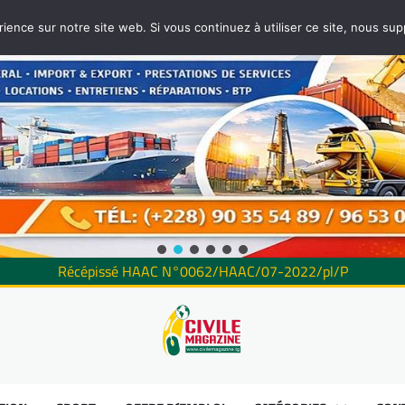
rience sur notre site web. Si vous continuez à utiliser ce site, nous su
Récépissé HAAC N°0062/HAAC/07-2022/pl/P