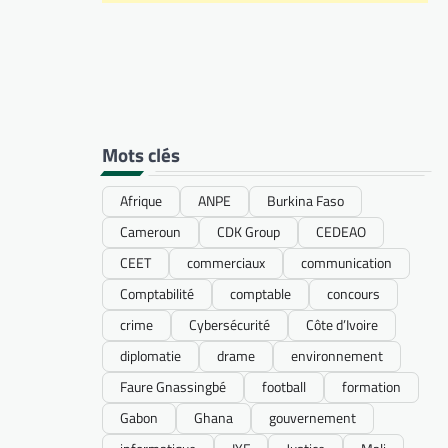
Mots clés
Afrique
ANPE
Burkina Faso
Cameroun
CDK Group
CEDEAO
CEET
commerciaux
communication
Comptabilité
comptable
concours
crime
Cybersécurité
Côte d’Ivoire
diplomatie
drame
environnement
Faure Gnassingbé
football
formation
Gabon
Ghana
gouvernement