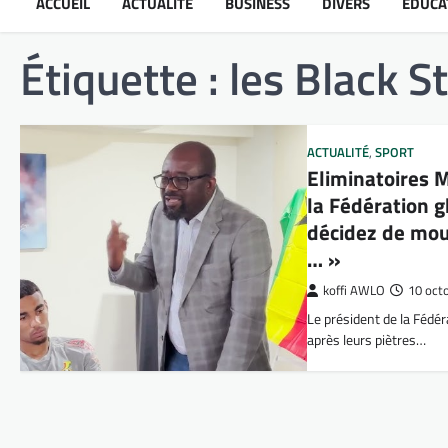
ACCUEIL
ACTUALITÉ
BUSINESS
DIVERS
ÉDUCA
Étiquette :
les Black S
ACTUALITÉ
,
SPORT
Eliminatoires 
la Fédération g
décidez de mou
… »
koffi AWLO
10 oct
Le président de la Fédé
après leurs piètres…