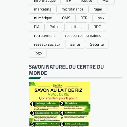
informatique
IYF
Justice
Mali
marketing
microfinance
Niger
numérique
OMS
OTR
paix
PIA
Police
politique
RDC
recrutement
ressources humaines
réseaux sociaux
santé
Sécurité
Togo
SAVON NATUREL DU CENTRE DU
MONDE