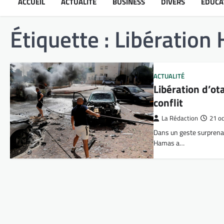
ACCUEIL
ACTUALITÉ
BUSINESS
DIVERS
ÉDUCA
Étiquette :
Libération
ACTUALITÉ
Libération d’ot
conflit
La Rédaction
21 o
Dans un geste surprenan
Hamas a…