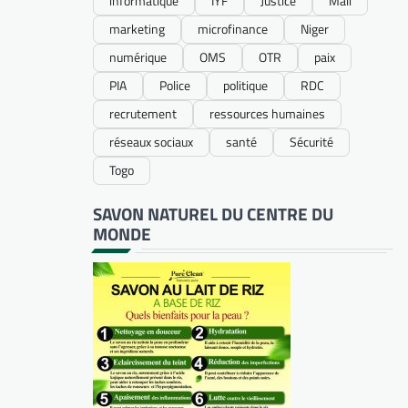
informatique
IYF
Justice
Mali
marketing
microfinance
Niger
numérique
OMS
OTR
paix
PIA
Police
politique
RDC
recrutement
ressources humaines
réseaux sociaux
santé
Sécurité
Togo
SAVON NATUREL DU CENTRE DU
MONDE