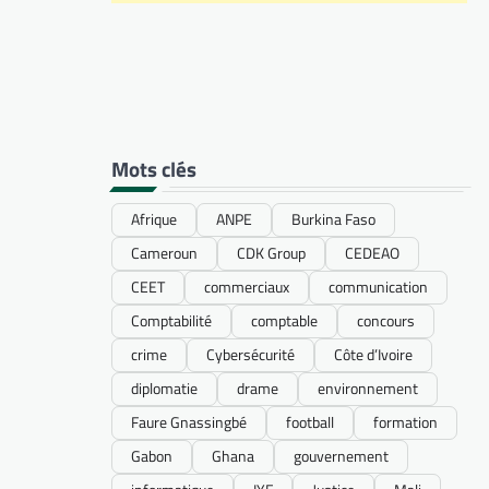
Mots clés
Afrique
ANPE
Burkina Faso
Cameroun
CDK Group
CEDEAO
CEET
commerciaux
communication
Comptabilité
comptable
concours
crime
Cybersécurité
Côte d’Ivoire
diplomatie
drame
environnement
Faure Gnassingbé
football
formation
Gabon
Ghana
gouvernement