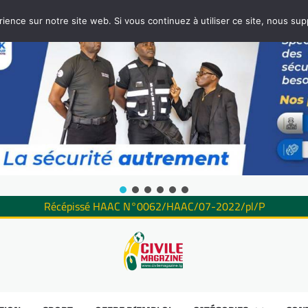
rience sur notre site web. Si vous continuez à utiliser ce site, nous su
Récépissé HAAC N°0062/HAAC/07-2022/pl/P