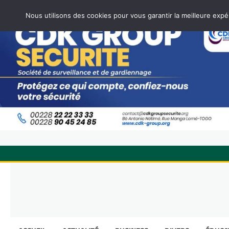
Nous utilisons des cookies pour vous garantir la meilleure expé
Skip
to
content