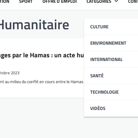
TION
SPORT
OFFRE D´EMPLOI
CATÉGORIES
CON
 Humanitaire
CULTURE
ENVIRONNEMENT
ages par le Hamas : un acte humanitaire au milie
INTERNATIONAL
ctobre 2023
SANTÉ
t au milieu du conflit en cours entre le Hamas et Israël, le mouvement islam
TECHNOLOGIE
VIDÉOS